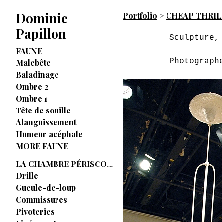
Dominic
Portfolio
>
CHEAP THRIL
Papillon
Sculpture,
FAUNE
Photograph
Malebête
Baladinage
Ombre 2
Ombre 1
Tête de souille
Alanguissement
Humeur acéphale
MORE FAUNE
LA CHAMBRE PÉRISCOPIQUE
Drille
Gueule-de-loup
Commissures
Pivoteries