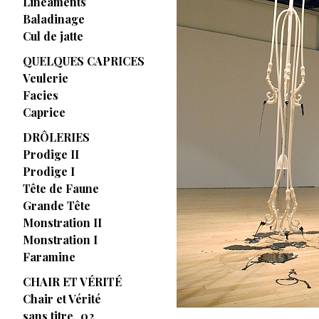
Linéaments
Baladinage
Cul de jatte
QUELQUES CAPRICES
Veulerie
Facies
Caprice
DRÔLERIES
Prodige II
Prodige I
Tête de Faune
Grande Tête
Monstration II
Monstration I
Faramine
CHAIR ET VÉRITÉ
Chair et Vérité
sans titre_02