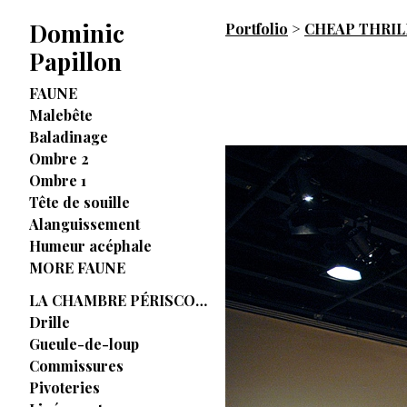
Dominic
Portfolio
>
CHEAP THRIL
Papillon
FAUNE
Malebête
Baladinage
Ombre 2
Ombre 1
Tête de souille
Alanguissement
Humeur acéphale
MORE FAUNE
LA CHAMBRE PÉRISCOPIQUE
Drille
Gueule-de-loup
Commissures
Pivoteries