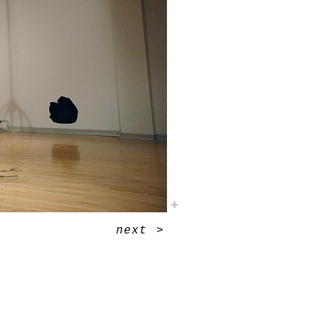
next
>