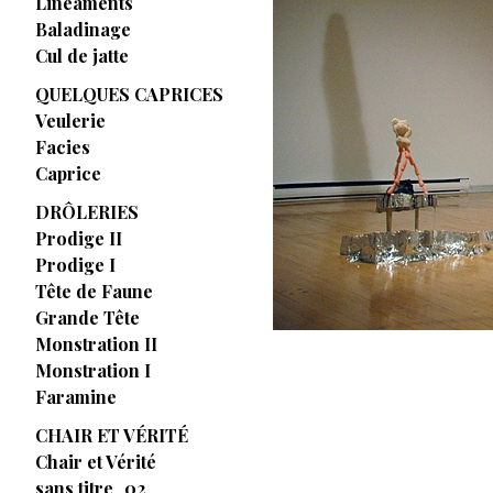
Linéaments
Baladinage
Cul de jatte
QUELQUES CAPRICES
Veulerie
Facies
Caprice
DRÔLERIES
Prodige II
Prodige I
Tête de Faune
Grande Tête
Monstration II
Monstration I
Faramine
CHAIR ET VÉRITÉ
Chair et Vérité
sans titre_02