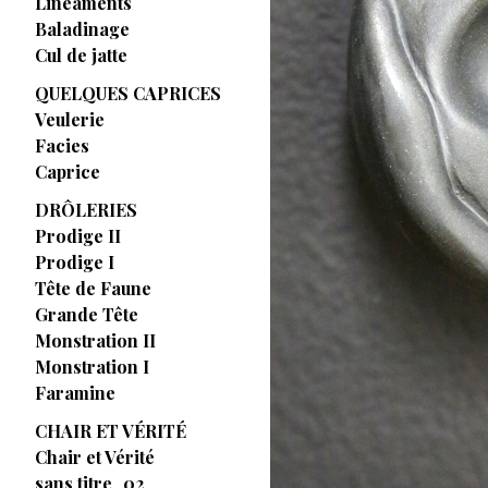
Linéaments
Baladinage
Cul de jatte
QUELQUES CAPRICES
Veulerie
Facies
Caprice
DRÔLERIES
Prodige II
Prodige I
Tête de Faune
Grande Tête
Monstration II
Monstration I
Faramine
CHAIR ET VÉRITÉ
Chair et Vérité
sans titre_02