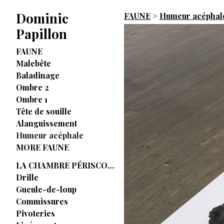
Dominic
FAUNE
>
Humeur acéphal
Papillon
FAUNE
Malebête
Baladinage
Ombre 2
Ombre 1
Tête de souille
Alanguissement
Humeur acéphale
MORE FAUNE
LA CHAMBRE PÉRISCOPIQUE
Drille
Gueule-de-loup
Commissures
Pivoteries