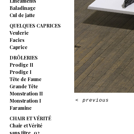
Linéaments
Baladinage
Cul de jatte
QUELQUES CAPRICES
Veulerie
Facies
Caprice
DRÔLERIES
Prodige II
Prodige I
Tête de Faune
Grande Tête
Monstration II
Monstration I
<
previous
Faramine
CHAIR ET VÉRITÉ
Chair et Vérité
sans titre_02